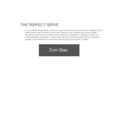
THE PERFECT SERVE
Für das perfekte Genusserlebnis zu Hause oder einer Bar bieten wir speziell entworfene Trinkgläser für den
idealen Genuss Ihres Deux Frères Gin an. Unser Trinkglas für den optimalen Serve wurde sorgfältig
entwickelt, um das Aroma und den Geschmack unseres Gins bestmöglich zur Geltung zu bringen und
einunvergleichliches Trinkerlebnis zu bieten. Jedes Glas ist von höchster Qualität und wurde mit Bedacht
gestaltet, um die ästhetischen und funktionalen Anforderungen unserer Kunden zu erfüllen.
Zum Glas