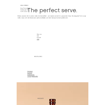
DEUX FRÈRES
Deux Frères GmbH
The perfect serve.
Hohlstrasse 418
8048 Zürich
Erlebe unseren Gin in seiner vollen Aromenvielfalt – am besten serviert im passenden Glas. Die elegante Form sorgt
dafür, dass sich die Botanicals optimal entfalten und dein Genussmoment perfekt wird.
Über uns
Visit
Kontakt
Jobs
RECHTLICHES
Impressum
Versand
Datenschutz
Zahlungsmethoden
PRODUKTE